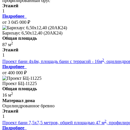
профилированный брус
Этажей
1
Подробнее
от 3 045 000 ₽
Барнхаус 6,50х12,40 (20АК24)
Общая площадь
2
87 м
Этажей
1
2
Проект бани 4х4м, площадь бани с террасой - 16м
, оцилиндро
Подробнее
от 400 000 ₽
Проект БЦ-11225
Общая площадь
2
16 м
Материал дома
Оцилиндрованное бревно
Этажей
1
2
Проект бани 7,5х7,5 метров, общей площадью 47 м
, профилир
Подробнее