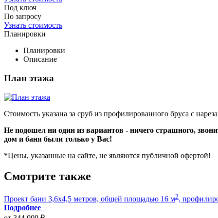
Под ключ
По запросу
Узнать стоимость
Планировки
Планировки
Описание
План этажа
Стоимость указана за сруб из профилированного бруса с нарез
Не подошел ни один из вариантов - ничего страшного, звон
дом и баня были только у Вас!
*Цены, указанные на сайте, не являются публичной офертой!
Смотрите также
2
Проект бани 3,6x4,5 метров, общей площадью 16 м
, профилир
Подробнее
от 344 000 ₽